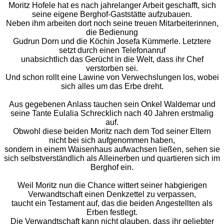
Moritz Hofele hat es nach jahrelanger Arbeit geschafft, sich
seine eigene Berghof-Gaststätte
aufzubauen.
Neben ihm arbeiten dort noch seine treuen Mitarbeiterinnen,
die Bedienung
Gudrun Dorn und die Köchin Josefa Kümmerle. Letztere
setzt durch einen Telefonanruf
unabsichtlich das Gerücht in die Welt, dass ihr Chef
verstorben sei.
Und schon rollt eine
Lawine von Verwechslungen los, wobei
sich alles um das Erbe dreht.
Aus gegebenen Anlass tauchen sein Onkel Waldemar und
seine Tante Eulalia Schrecklich
nach 40 Jahren erstmalig
auf.
Obwohl diese beiden Moritz nach dem Tod seiner Eltern
nicht
bei sich aufgenommen haben,
sondern in einem Waisenhaus aufwachsen ließen, sehen sie
sich selbstverständlich als Alleinerben und quartieren sich im
Berghof ein.
Weil Moritz nun die Chance wittert seiner habgierigen
Verwandtschaft einen Denkzettel zu
verpassen,
taucht ein Testament auf, das die beiden Angestellten als
Erben festlegt.
Die Verwandtschaft kann nicht glauben, dass ihr geliebter