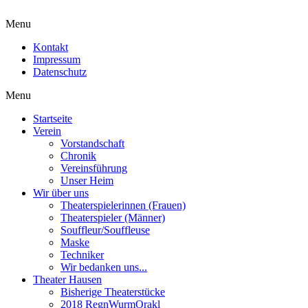
Menu
Kontakt
Impressum
Datenschutz
Menu
Startseite
Verein
Vorstandschaft
Chronik
Vereinsführung
Unser Heim
Wir über uns
Theaterspielerinnen (Frauen)
Theaterspieler (Männer)
Souffleur/Souffleuse
Maske
Techniker
Wir bedanken uns...
Theater Hausen
Bisherige Theaterstücke
2018 RegnWurmOrakl