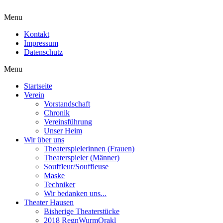
Menu
Kontakt
Impressum
Datenschutz
Menu
Startseite
Verein
Vorstandschaft
Chronik
Vereinsführung
Unser Heim
Wir über uns
Theaterspielerinnen (Frauen)
Theaterspieler (Männer)
Souffleur/Souffleuse
Maske
Techniker
Wir bedanken uns...
Theater Hausen
Bisherige Theaterstücke
2018 RegnWurmOrakl